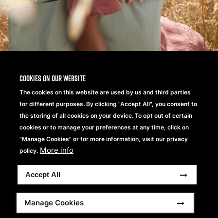
Cookies on our website
The cookies on this website are used by us and third parties
for different purposes. By clicking "Accept All", you consent to
the storing of all cookies on your device. To opt out of certain
cookies or to manage your preferences at any time, click on
"Manage Cookies" or for more information, visit our privacy
Better Cotton®
More info
policy.
Accept All
Wir bei Beechfield Brands setzen uns gemeinsam mit
Better Cotton dafür ein, die Baumwollanbaupraktiken
weltweit zu verbessern.
Manage Cookies
Better Cotton wird über ein Chain-of-Custody-Modell