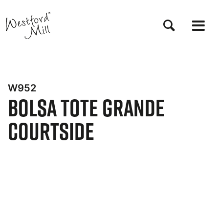
Pasar
al
contenido
principal
W952
Bolsa tote grande
Courtside