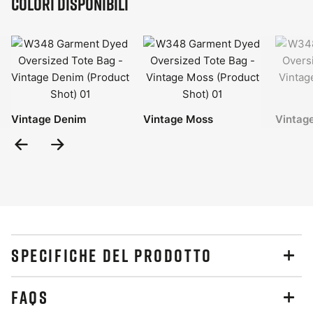
Colori disponibili
Vintage Denim
Vintage Moss
Vintag
Previous
Next
Slide
Slide
SPECIFICHE DEL PRODOTTO
FAQS