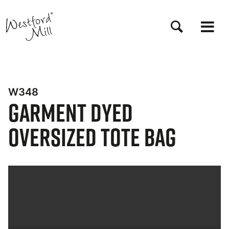
Salta
al
contenuto
principale
W348
Garment Dyed
Oversized Tote Bag
Bynder