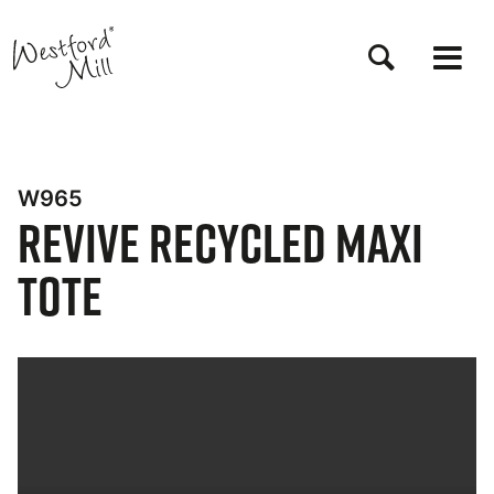
Salta
al
contenuto
principale
W965
Revive Recycled Maxi
Tote
Bynder