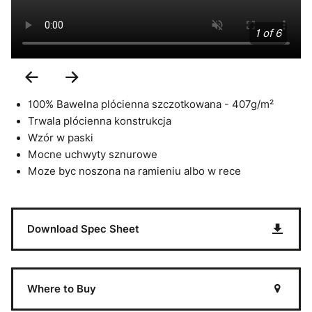
1 of 6
Previous
Next
Slide
Slide
100% Bawelna plócienna szczotkowana - 407g/m²
Trwala plócienna konstrukcja
Wzór w paski
Mocne uchwyty sznurowe
Moze byc noszona na ramieniu albo w rece
Download Spec Sheet
Where to Buy