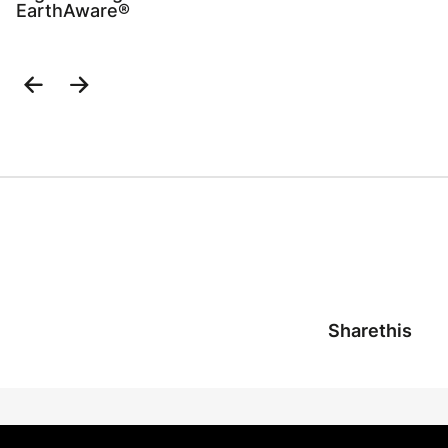
EarthAware®
Previous
Next
Slide
Slide
Sharethis